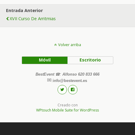
Entrada Anterior
XVII Curso De Arritmias
Volver arriba
Móvil
Escritorio
BestEvent
☎
:
Alfonso 620 833 666
✉
:
info@bestevent.es
Creado con
WPtouch Mobile Suite for WordPress